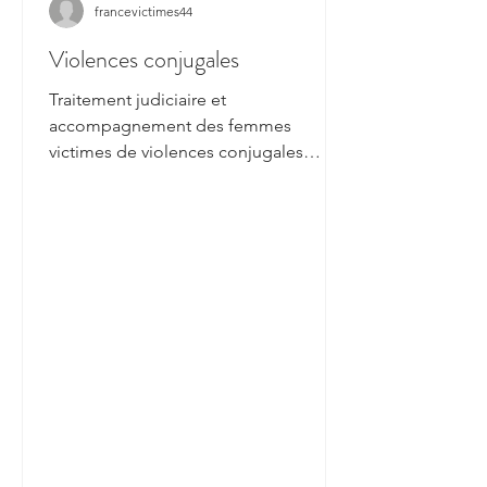
francevictimes44
Violences conjugales
Traitement judiciaire et
accompagnement des femmes
victimes de violences conjugales
https://france3-
regions.francetvinfo.fr/pays-de-la-lo...