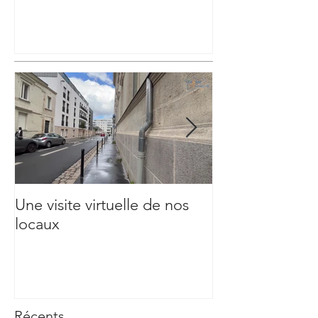
Une visite virtuelle de nos
Reprise de tout
locaux
permanences #
#Respect des c
sanitaires
Récents