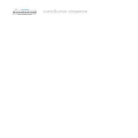
contribution citoyenne
Toute l'equipe de
l'association vous souhaite
une bonne annee 2023
Une visite virtuelle de nos
locaux
Signature protocole sortie
de detention
WITH YOU _ présentation