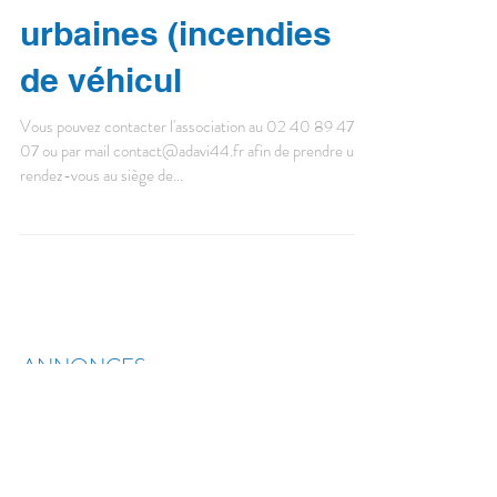
urbaines (incendies
de véhicul
Vous pouvez contacter l'association au 02 40 89 47
07 ou par mail contact@adavi44.fr afin de prendre un
rendez-vous au siège de...
ANNONCES
APPEL à TÉMOIGNAGE
et SOUTIEN
Vous avez été en contact avec l'association
et vous souhaitez