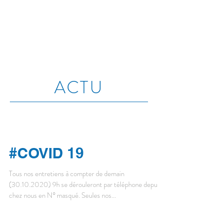
ACTU
#COVID 19
Tous nos entretiens à compter de demain
(30.10.2020) 9h se dérouleront par téléphone depuis
chez nous en N° masqué. Seules nos...