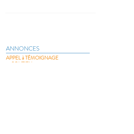
ANNONCES
APPEL à TÉMOIGNAGE
et SOUTIEN
Vous avez été en contact avec l'association
et vous souhaitez
témoigner :
Contact
ou faire
un don :
FRANCE VICTIMES 44 - 2018