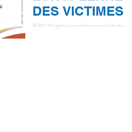
DES VICTIMES
ADAVI 44 organise une conférence suivie d’une table
rondeen présence de Dominique Raimbourg,député et vice
président de la Commission des...