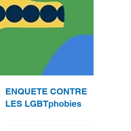
ENQUETE CONTRE
LES LGBTphobies