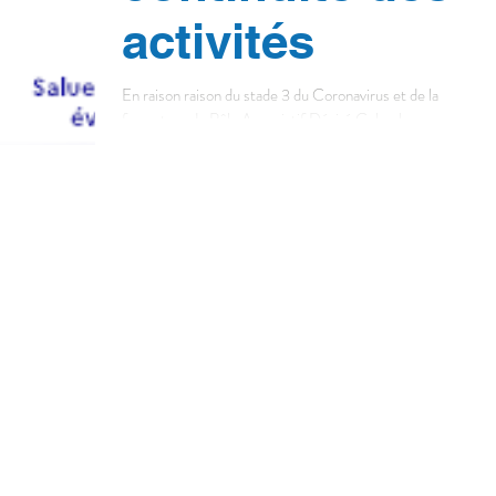
activités
En raison raison du stade 3 du Coronavirus et de la
fermeture du Pôle Associatif Désiré Colombe, nous ne
sommes plus joignables au 02 40...